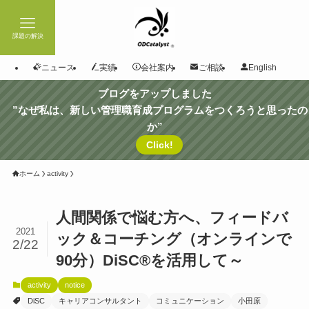
課題の解決
ニュース
実績
会社案内
ご相談
English
ブログをアップしました
”なぜ私は、新しい管理職育成プログラムをつくろうと思ったの
か”
Click!
ホーム
activity
人間関係で悩む方へ、フィードバ
2021
ック＆コーチング（オンラインで
2/22
90分）DiSC®を活用して～
activity
notice
DiSC
キャリアコンサルタント
コミュニケーション
小田原