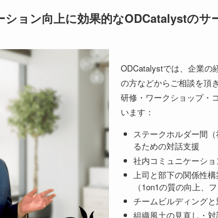
ション向上に効果的なODCatalystのサ
ODCatalystでは、企
の方などからご相談を頂
研修・ワークショップ・
います：
ステークホルダー間（
るための対話支援
社内コミュニケーショ
上司と部下の関係性構
（1on1の質の向上、
チームビルディングと
組織風土の見直し・対