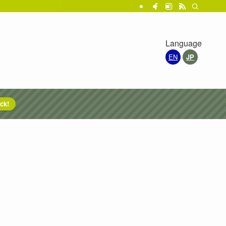
Language
EN
JP
ck!