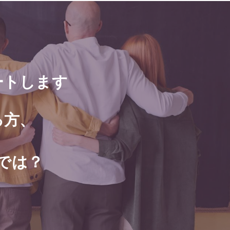
ートします
る方、
では？