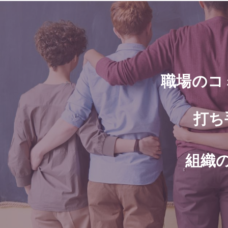
職場のコ
打ち
組織