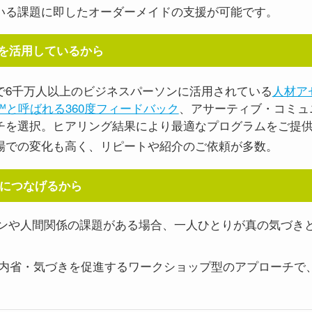
いる課題に即したオーダーメイドの支援が可能です。
論を活用
しているから
で6千万人以上のビジネスパーソンに活用されている
人材ア
360°™と呼ばれる360度フィードバック
、アサーティブ・コミュ
チを選択。ヒアリング結果により最適なプログラムをご提
場での変化も高く、リピートや紹介のご依頼が多数。
果につなげる
から
ンや人間関係の課題がある場合、一人ひとりが真の気づき
、対話・内省・気づきを促進するワークショップ型のアプローチ