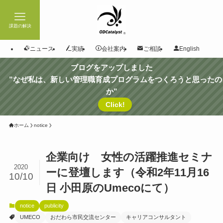
課題の解決
ニュース
実績
会社案内
ご相談
English
ブログをアップしました
”なぜ私は、新しい管理職育成プログラムをつくろうと思ったの
か”
Click!
ホーム
notice
企業向け 女性の活躍推進セミナ
2020
ーに登壇します（令和2年11月16
10/10
日 小田原のUmecoにて）
notice
publicity
UMECO
おだわら市民交流センター
キャリアコンサルタント