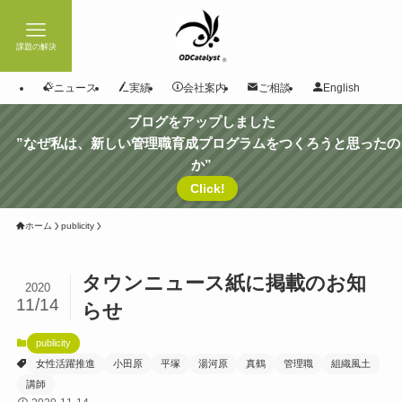
課題の解決
ニュース
実績
会社案内
ご相談
English
ブログをアップしました
”なぜ私は、新しい管理職育成プログラムをつくろうと思ったの
か”
Click!
ホーム
publicity
タウンニュース紙に掲載のお知
2020
11/14
らせ
publicity
女性活躍推進
小田原
平塚
湯河原
真鶴
管理職
組織風土
講師