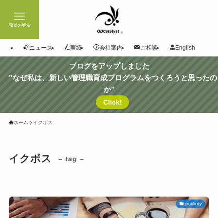
課題の解決
ニュース
実績
会社案内
ご相談
English
ブログをアップしました
”なぜ私は、新しい管理職育成プログラムをつくろうと思ったの
か”
Click!
ホーム
イクボス
イクボス
– tag –
publicity