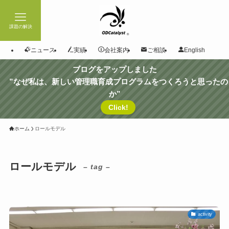
課題の解決
ニュース
実績
会社案内
ご相談
English
ブログをアップしました
”なぜ私は、新しい管理職育成プログラムをつくろうと思ったの
か”
Click!
ホーム
ロールモデル
ロールモデル
– tag –
activity