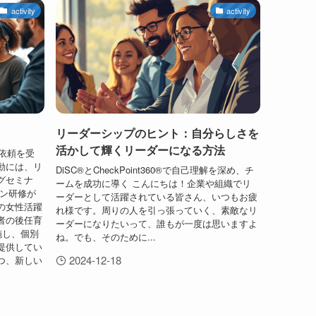
activity
activity
リーダーシップのヒント：自分らしさを
活かして輝くリーダーになる方法
ら依頼を受
動には、リ
DiSC®とCheckPoint360®で自己理解を深め、チ
グセミナ
ームを成功に導く こんにちは！企業や組織でリ
ョン研修が
ーダーとして活躍されている皆さん、いつもお疲
の女性活躍
れ様です。周りの人を引っ張っていく、素敵なリ
者の後任育
ーダーになりたいって、誰もが一度は思いますよ
施し、個別
ね。でも、そのために...
提供してい
2024-12-18
つ、新しい