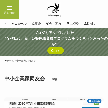
課題の解決
ニュース
実績
会社案内
ご相談
English
ブログをアップしました
”なぜ私は、新しい管理職育成プログラムをつくろうと思ったの
か”
Click!
ホーム
中小企業家同友会
中小企業家同友会
– tag –
publicity