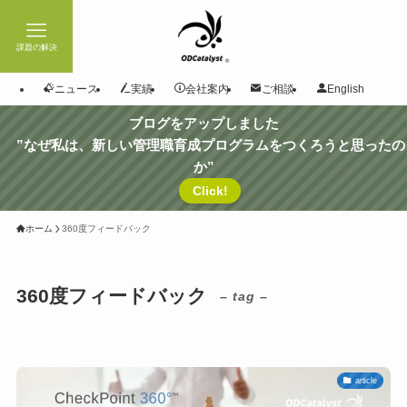
課題の解決
ニュース
実績
会社案内
ご相談
English
ブログをアップしました
”なぜ私は、新しい管理職育成プログラムをつくろうと思ったの
か”
Click!
ホーム
360度フィードバック
360度フィードバック
– tag –
article