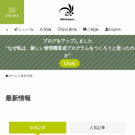
課題の解決
ニュース
実績
会社案内
ご相談
English
ブログをアップしました
”なぜ私は、新しい管理職育成プログラムをつくろうと思ったの
か”
Click!
ホーム
最新情報
最新情報
新着記事
人気記事