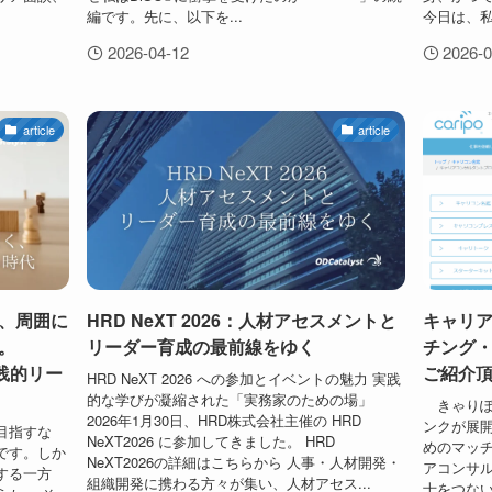
編です。先に、以下を...
今日は、私
2026-04-12
2026-0
article
article
、周囲に
HRD NeXT 2026：人材アセスメントと
キャリア
代です。
リーダー育成の最前線をゆく
チング
践的リー
ご紹介
HRD NeXT 2026 への参加とイベントの魅力 実践
的な学びが凝縮された「実務家のための場」
きゃりぽ
2026年1月30日、HRD株式会社主催の HRD
ンクが展
目指すな
NeXT2026 に参加してきました。 HRD
めのマッ
です。しか
NeXT2026の詳細はこちらから 人事・人材開発・
アコンサ
する一方
組織開発に携わる方々が集い、人材アセス...
士をつな