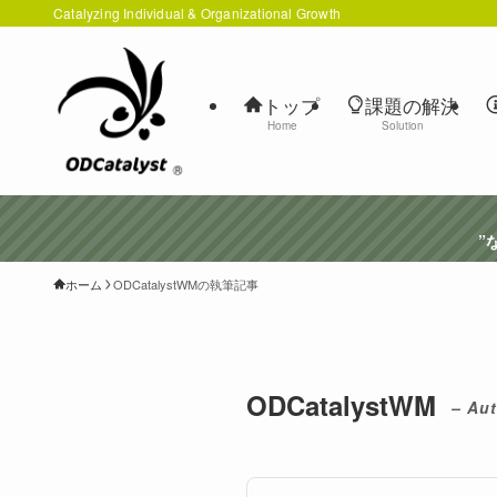
Catalyzing Individual & Organizational Growth
トップ
課題の解決
Home
Solution
”な
ホーム
ODCatalystWMの執筆記事
ODCatalystWM
– Aut