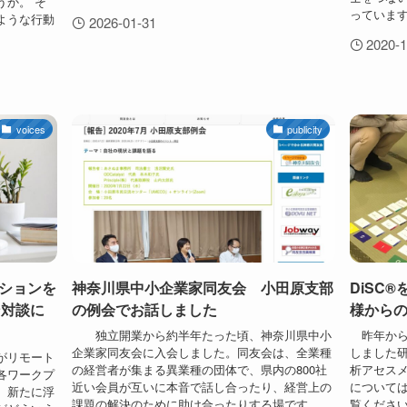
うか。 そ
っています。
ような行動
2026-01-31
2020-1
voices
publicity
ションを
神奈川県中小企業家同友会 小田原支部
DiSC
ン対談に
の例会でお話しました
様から
）
独立開業から約半年たった頃、神奈川県中小
昨年から
企業家同友会に入会しました。同友会は、全業種
しました研
がリモート
の経営者が集まる異業種の団体で、県内の800社
析アセスメ
各ワークプ
近い会員が互いに本音で話し合ったり、経営上の
については
、新たに浮
課題の解決のために助け合ったりする場です。
覧くださ