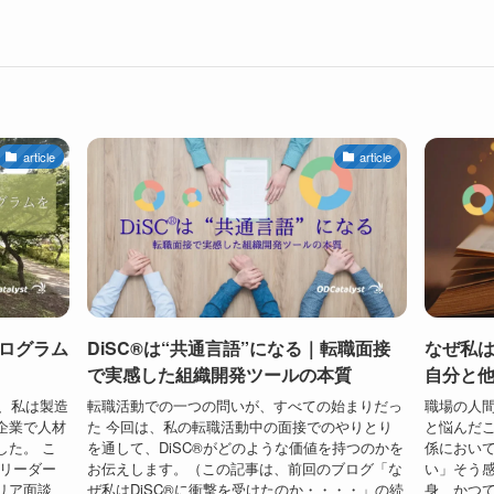
article
article
ログラム
DiSC®は“共通言語”になる｜転職面接
なぜ私は
で実感した組織開発ツールの本質
自分と
来、私は製造
転職活動での一つの問いが、すべての始まりだっ
職場の人
企業で人材
た 今回は、私の転職活動中の面接でのやりとり
と悩んだこ
した。 こ
を通して、DiSC®がどのような価値を持つのかを
係におい
性リーダー
お伝えします。（この記事は、前回のブログ「な
い」そう感
リア面談、
ぜ私はDiSC®に衝撃を受けたのか・・・・」の続
身、かつ