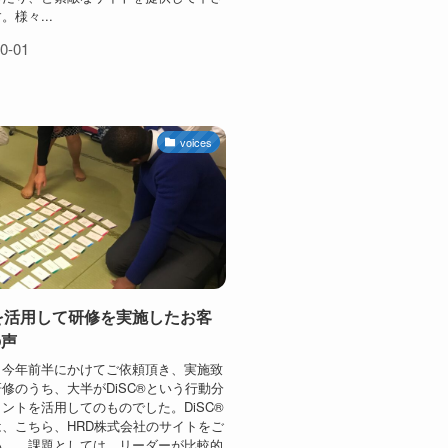
様々...
0-01
voices
®を活用して研修を実施したお客
の声
今年前半にかけてご依頼頂き、実施致
修のうち、大半がDiSC®という行動分
ントを活用してのものでした。DiSC®
、こちら、HRD株式会社のサイトをご
い。 課題としては、リーダーが比較的