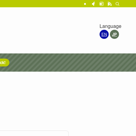
Language
EN
JP
ck!